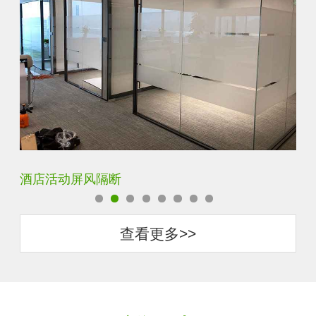
卧室厨房书房装饰隔断屏风
酒
查看更多>>