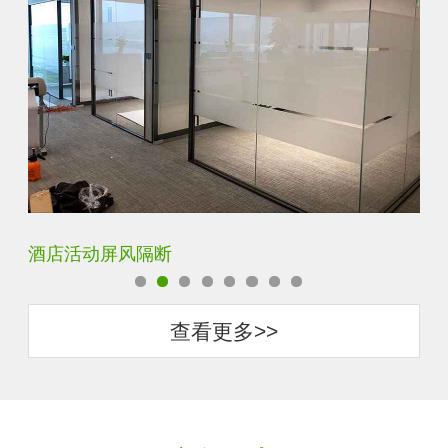
卧室厨房书房装饰隔断屏风
酒
查看更多>>