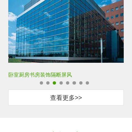
卧室厨房书房装饰隔断屏风
酒
查看更多>>