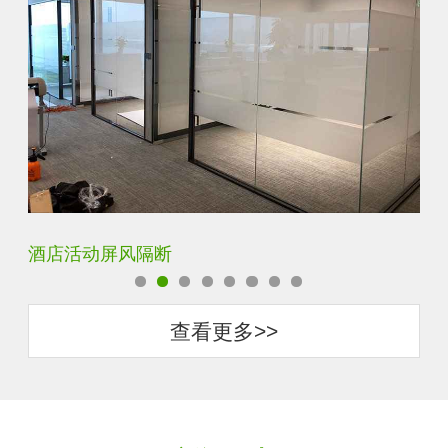
卧室厨房书房装饰隔断屏风
酒
查看更多>>