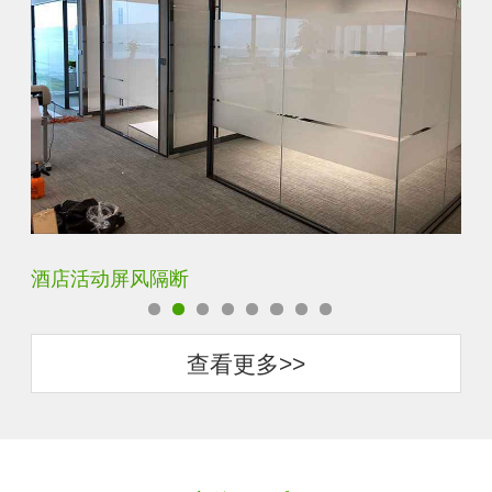
卧室厨房书房装饰隔断屏风
酒
查看更多>>